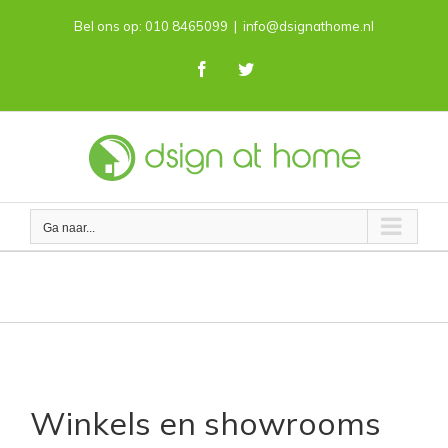
Skip
Bel ons op: 010 8465099
|
info@dsignathome.nl
to
content
Facebook
Twitter
Ga naar...
Winkels en showrooms
Winkels en showrooms