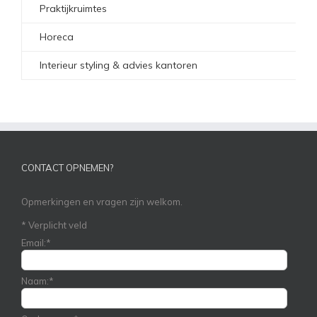
Praktijkruimtes
Horeca
Interieur styling & advies kantoren
CONTACT OPNEMEN?
Opmerkingen en vragen zijn welkom.
*
Verplicht veld
Email:
*
Naam:
*