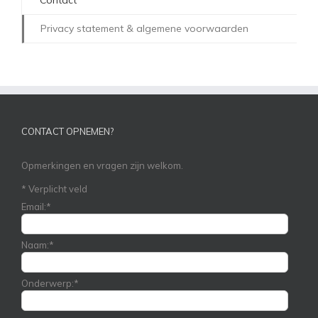
Privacy statement & algemene voorwaarden
CONTACT OPNEMEN?
Opmerkingen en vragen zijn welkom.
*
Verplicht veld
Email:
*
Naam:
*
Onderwerp:
*