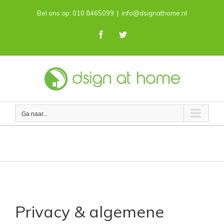
Skip
Bel ons op: 010 8465099
|
info@dsignathome.nl
to
content
Facebook
Twitter
Ga naar...
Privacy statement & algemene voorwaarden
Privacy & algemene