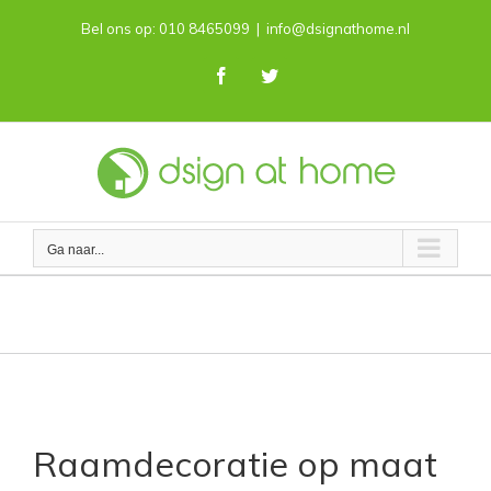
Skip
Bel ons op: 010 8465099
|
info@dsignathome.nl
to
content
Facebook
Twitter
Ga naar...
Alles over raamdecoratie op maat
Raamdecoratie op maat