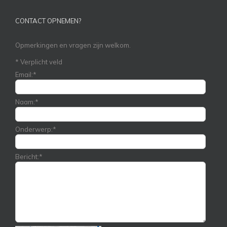
CONTACT OPNEMEN?
Opmerkingen en vragen zijn welkom.
*
Verplicht veld
Email:
*
Naam:
*
Onderwerp:
*
Bericht:
*