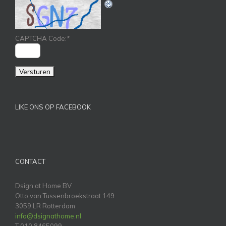
CAPTCHA Code:
*
LIKE ONS OP FACEBOOK
CONTACT
Dsign at Home BV
Otto van Tussenbroekstraat 149
3059 LR Rotterdam
info@dsignathome.nl