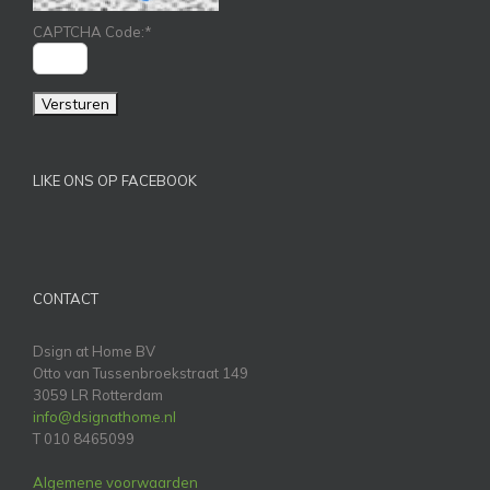
CAPTCHA Code:
*
LIKE ONS OP FACEBOOK
CONTACT
Dsign at Home BV
Otto van Tussenbroekstraat 149
3059 LR Rotterdam
info@dsignathome.nl
T 010 8465099
Algemene voorwaarden