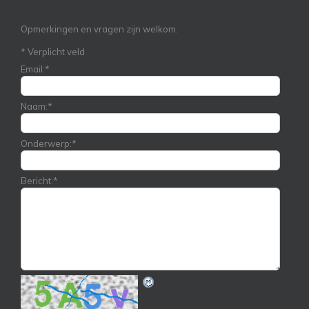
Opmerkingen en vragen zijn welkom.
*
Verplicht veld
Email:
*
Naam:
*
Onderwerp:
*
Bericht:
*