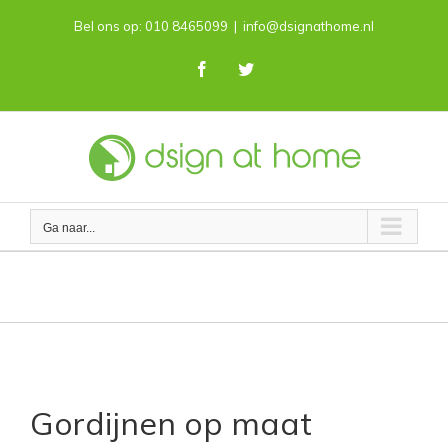
Skip
Bel ons op: 010 8465099
|
info@dsignathome.nl
to
content
Facebook
Twitter
Ga naar...
Gordijnen op maat gemaakt
Gordijnen op maat