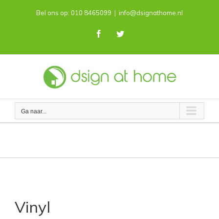
Skip
Bel ons op: 010 8465099
|
info@dsignathome.nl
to
content
Facebook
Twitter
Ga naar...
Vinyl
Vinyl