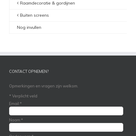
Raamdecoratie & gordijnen
Buiten screens
Nog invullen
CONTACT OPNEMEN?
Opmerkingen en vragen zijn welkom.
*
Verplicht veld
Email:
*
Naam:
*